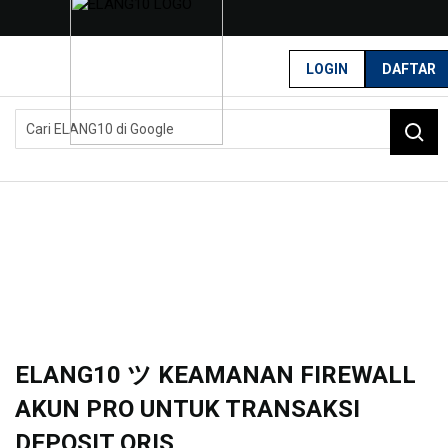
G
r
LOGIN
DAFTAR
a
t
DAFTAR
LOGIN
i
s
O
Home
n
ELANG10 ツ Keamanan Firewall Akun Pro Untuk Transaksi Deposit Qris
g
k
i
r
s
e
-
I
n
ELANG10 ツ KEAMANAN FIREWALL
d
o
AKUN PRO UNTUK TRANSAKSI
n
e
DEPOSIT QRIS