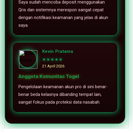
Saya sudah mencoba deposit menggunakan
Qris dan sistemnya merespon sangat cepat
dengan notifikasi keamanan yang jelas di akun
saya.
Kevin Pratama
★★★★★
21 April 2026
Anggota Komunitas Togel
Pengelolaan keamanan akun pro di sini benar-
benar beda kelasnya dibanding tempat lain,
sangat fokus pada proteksi data nasabah.