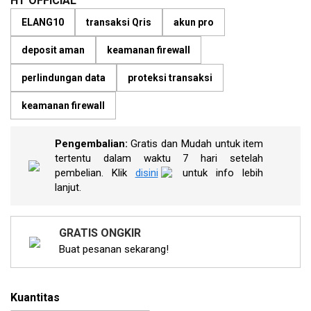
HT OFFICIAL
bintang,
images
nilai
ELANG10
transaksi Qris
akun pro
gallery
rating
rata-
deposit aman
keamanan firewall
rata.
Read
13
perlindungan data
proteksi transaksi
Reviews.
Tautan
keamanan firewall
halaman
yang
sama.
Pengembalian:
Gratis dan Mudah untuk item
tertentu dalam waktu 7 hari setelah
pembelian. Klik
disini
untuk info lebih
lanjut.
GRATIS ONGKIR
Buat pesanan sekarang!
Kuantitas